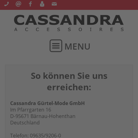
+49 9635/9206-0
info@cassandra-mode.de
Facebook
Karierre
Newsletter
MENU
So
können
Sie
uns
erreichen:
Cassandra Gürtel-Mode GmbH
Im Pfarrgarten 16
D-95671 Bärnau-Hohenthan
Deutschland
Telefon: 09635/9206-0