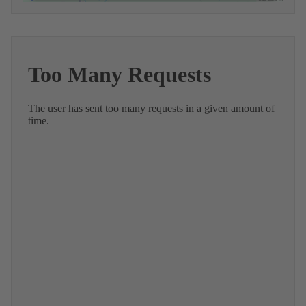
powered by
Usercentrics Consent
Management Platform
&
eRecht24